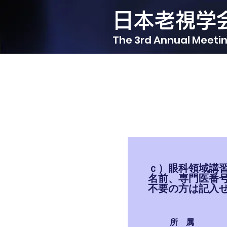
日本老視学
The 3rd Annual Meetin
Home
ご挨拶
概要
ｃ）眼科領域講
プログラム
名前、専門医番
不要の方は記入
共催セミナーのご案内
参加者へのご案内
所 属