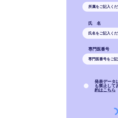
プログラム・抄録集
ダウンロード
講演規定
氏 名
参加登録
演題登録
専門医番号
企業の皆様へ
関連学会告知・広報の
発表データ
お申込みについて
も禁止して
会場アクセス
約はこちら
お問合せ