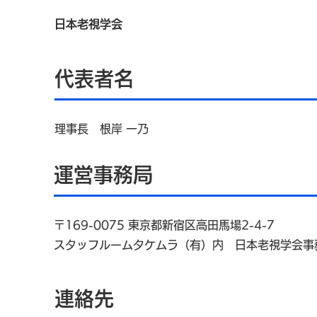
日本老視学会
日本老視学会
日本老視学会
代表者名
理事長 根岸 一乃
運営事務局
〒169-0075 東京都新宿区高田馬場2-4-7
スタッフルームタケムラ（有）内 日本老視学会事
連絡先