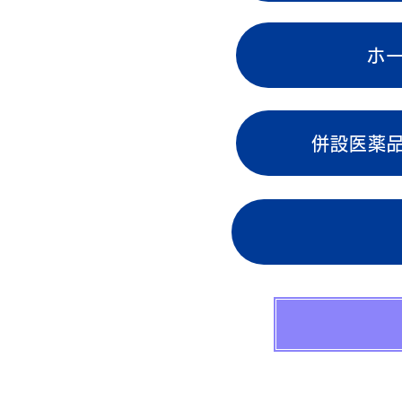
ホ
併設医薬品