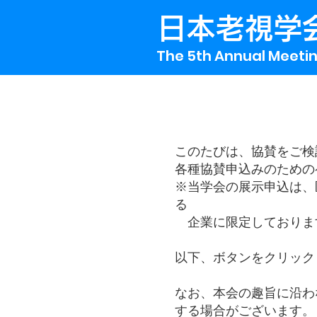
日本老視学
The 5th Annual Meetin
Home
ご挨拶
このたびは、協賛をご検
​各種協賛申込みのため
概要
※当学会の展示申込は、
る
プログラム
企業に限定しておりま
共催セミナーご案内
以下、ボタンをクリック
参加者へのご案内
なお、本会の趣旨に沿わ
する場合がございます。
抄録集ダウンロード