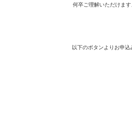
何卒ご理解いただけます
講演規定
参加登録
各種協賛募集
演題登録
以下のボタンよりお申込
採択演題
企業の皆様へ
関連学会告知・広報の
お申込みについて
会場アクセス
お問合せ