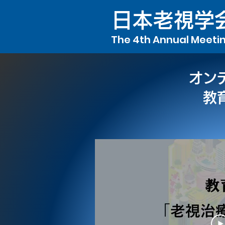
日本老視学
The 4th Annual Meetin
オン
教